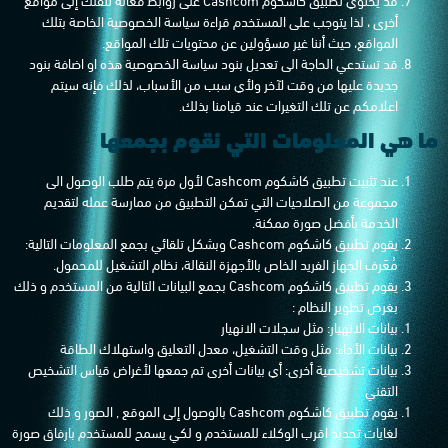
أخرى ، لذا يتوجب على المستخدم قراءة سياسة الخصوصية الخاصة بتلك
المواقع، حيث أننا غير مسؤولين عن محتويات تلك المواقع.
قد تستدعي الحاجة الى تعديل بنود سياسة الخصوصية هذه او اضافة بنود
جديدة عليها من وقت لآخر ولأي سبب من الأسباب، لذلك فإنه سيتم
اعلامكم عن تلك التغيرات عند قيامنا بذلك.
ما هي المعلومات التي نقوم بجمعها
عند تثبيت تطبيق كاشكوم Cashcom لأول مرة يتم طلب الوصول الى
مجموعة من الصلاحيات التي تمكن التطبيق من ممارسة عمله لتقديم
الخدمة بأفضل صورة ممكنة.
يقوم تطبيق كاشكوم Cashcom وبشكل تلقائي بجمع المعلومات التالية:
مُعَرف الجهاز الفريد الخاص بالأجهزة النقالة، نظام التشغيل للمحمول.
يقوم تطبيق كاشكوم Cashcom بجمع البيانات التالية من المستخدم و ذلك
بغرض تطوير النظام :
بيانات الانهيار: مثل سجلات الانهيار
بيانات الأداء: مثل وقت التشغيل، معدل التعليق واستهلاك الطاقة
بيانات تشخيصية أخرى: أي بيانات أخرى تم جمعها لأغراض قياس التشخيص
التقني
يقوم تطبيق كاشكوم Cashcom بالوصول إلى الموقع , الصور و ذلك
لغايات تحديد اقرب الوكلاء للمستخدم و لكي يسمح للمستخدم بارفاق صورة