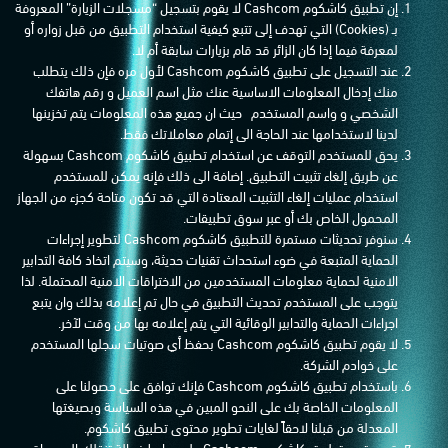
إن تطبيق كاشكوم Cashcom لا يقوم بتسجيل “مسجلات الزيارة” المعروفة
بـ (Cookies) التي تهدف إلى تتبع كيفية استخدام التطبيق من قبل زواره أو
لمعرفة فيما إذا كان الزائر قد قام بزيارات سابقة أم لا.
عند التسجيل على تطبيق كاشكوم Cashcom لأول مره فإن ذلك يتطلب
منك إدخال المعلومات الاساسية عنك مثل اسم العميل و رقم هاتفك
الشخصي و واسم المستخدم
حيث ان جميع هذه المعلومات يتم تخزينها
لدينا لاستخدامها عند الحاجة الى إتمام معاملاتك فقط
.
يحق للمستخدم التوقف عن استخدام تطبيق كاشكوم Cashcom بسهولة
عن طريق إلغاء تثبيت التطبيق. إضافة الى ذلك فإنه يمكن للمستخدم
استخدام عمليات إلغاء التثبيت المعتادة التي قد تكون متاحة كجزء من الجهاز
المحمول الخاص بك أو عبر سوق تطبيقات.
سنوفر تحديثات مستمرة للتطبيق كاشكوم Cashcom لتطوير إجراءات
الحماية المتبعة في ضوء استحداث تقنيات حديثة، وسيتم اتخاذ كافة التدابير
الامنية لحماية معلومات المستخدمين من الاختراقات الامنية المحتملة. لذا
يتوجب على المستخدم تحديث التطبيق في حال تم إعلامه بذلك وان يتبع
اجراءات الحماية والتدابير الوقائية التي يتم إعلامه بها من وقت لآخر.
لا يقوم تطبيق كاشكوم Cashcom بحفظ أي صوتيات سجلها المستخدم
على خوادم الشركة.
باستخدام تطبيق كاشكوم Cashcom فإنك توافق على حصولنا على
المعلومات الخاصة بك على النحو المبين في هذه السياسة وبصيغتها
المعدلة من قبلنا لاحقاً لغايات تطوير محتوى تطبيق كاشكوم.
قد يحتوي تطبيق كاشكوم Cashcom على روابط فعالة تنقلك إلى مواقع