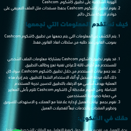
الهوية الشخصية على تطبيق كاشكوم. Cashcom
يقوم تطبيق كاشكوم Cashcom بحفظ مستندات مثل الملف التعريفي على
خوادم الشركة بشكل دائم.
كيف نستخدم المعلومات التي نجمعها
يتم الكشف عن المعلومات التي يتم جمعها من تطبيق كاشكوم Cashcom
بموجب القانون عند طلبه من سلطات انفاذ القانون فقط.
قد يقوم تطبيق كاشكوم Cashcom بمشاركة معلومات الملف الشخصي
للمستخدم مع أطراف ثالثة لأغراض تقنية تعزز وظائف التطبيق.
عند جمع بيانات المستخدم من خلال تطبيق كاشكوم Cashcom، سواء كان
ذلك أثناء مرحلة التسجيل أو أثناء الاستخدام النشط للتطبيق، يتم إجراء هذه
العملية بهدف أساسي هو الارتقاء بالتطبيق لتحسين تجربة المستخدم
الشاملة. ومن المهم ملاحظة أن كاشكوم Cashcom تلتزم بأعلى المعايير
في حماية خصوصية المستخدمين.
نقوم بجمع بيانات العميل لإدارة علاقتنا مع العملاء، و الاستهداف للتسویق
وتطویر المنتجات والخدمات تبعاً لتفضیلات العمیل
حقك في الشكوى:
يحق للعميل من تقديم شكوى حول كیفیة التعامل مع البیانات الشخصیة و التواصل